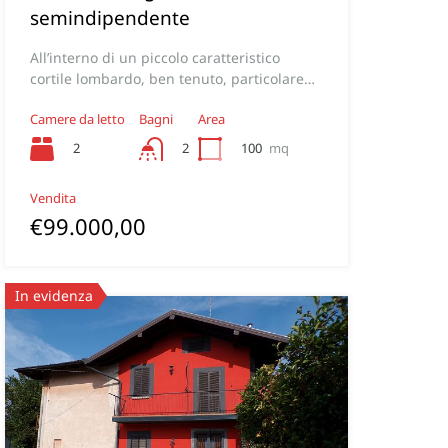
semindipendente
All’interno di un piccolo caratteristico
cortile lombardo, ben tenuto, particolare…
Camere da letto
Bagni
Area
2
100
mq
2
Vendita
€99.000,00
In evidenza