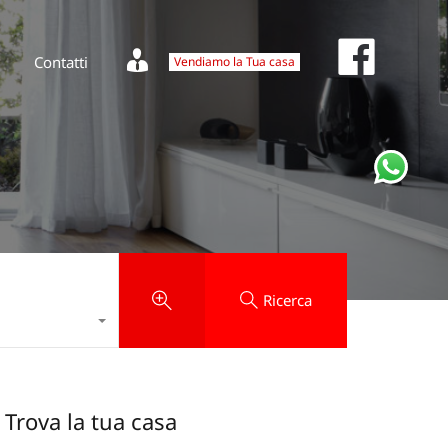
Fa
Vendiamo la Tua casa
News
Contatti
Facebook
Contatti
Vendiamo la Tua casa
Ricerca
Trova la tua casa