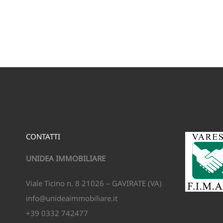
CONTATTI
UNIDEA IMMOBILIARE
Viale Ticino n. 8 21026 – GAVIRATE (VA)
info@unideaimmobiliare.it
+39 0332 742477