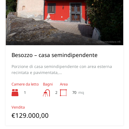
Besozzo – casa semindipendente
Porzione di casa semindipendente con area esterna
recintata e pavimentata,…
Camere da letto
Bagni
Area
1
70
mq
2
Vendita
€129.000,00