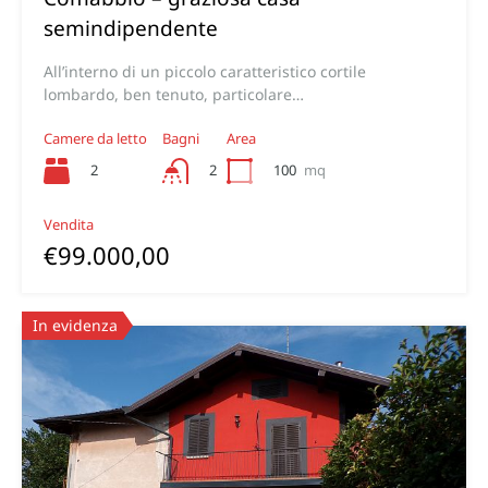
semindipendente
All’interno di un piccolo caratteristico cortile
lombardo, ben tenuto, particolare…
Camere da letto
Bagni
Area
2
100
mq
2
Vendita
€99.000,00
In evidenza