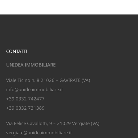
CONTATTI
UNIDEA IMMOBILIARE
Viale Ticino n. 8 21026 – GAVIRATE (VA)
info@unideaimmobiliare.it
+39 0332 742477
+39 0332 731389
Via Felice Cavallotti, 9 – 21029 Vergiate (VA)
vergiate@unideaimmobiliare.it