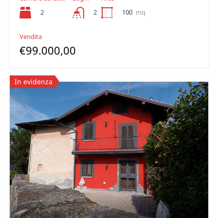
2
100
mq
2
Vendita
€99.000,00
In evidenza