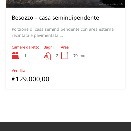
Besozzo – casa semindipendente
Porzione di casa semindipendente con area esterna
recintata e pavimentata,…
Camere da letto
Bagni
Area
1
70
mq
2
Vendita
€129.000,00