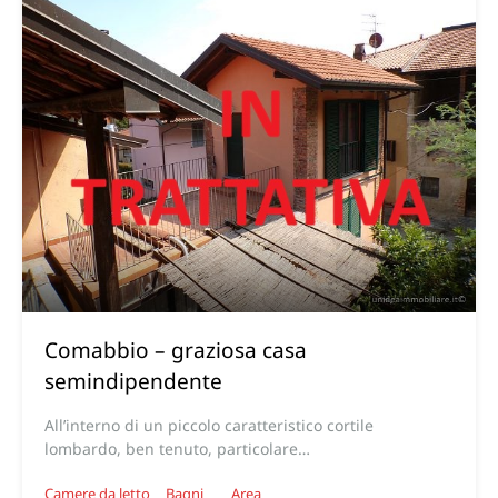
Comabbio – graziosa casa
semindipendente
All’interno di un piccolo caratteristico cortile
lombardo, ben tenuto, particolare…
Camere da letto
Bagni
Area