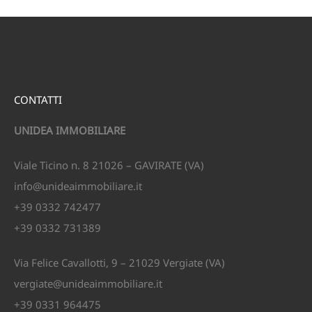
CONTATTI
UNIDEA IMMOBILIARE
Viale Ticino n. 8 21026 – GAVIRATE (VA)
info@unideaimmobiliare.it
+39 0332 742477
+39 0332 731389
Via Felice Cavallotti, 9 – 21029 Vergiate (VA)
vergiate@unideaimmobiliare.it
+39 0331 964475