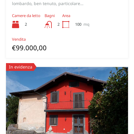
lombardo, ben tenuto, particolare…
Camere da letto
Bagni
Area
2
100
mq
2
Vendita
€99.000,00
In evidenza