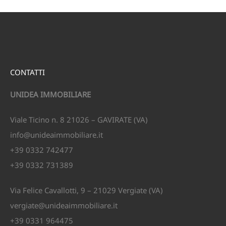
CONTATTI
UNIDEA IMMOBILIARE
Viale Ticino n. 8 21026 – GAVIRATE (VA)
info@unideaimmobiliare.it
+39 0332 742477
+39 0332 731389
Via Felice Cavallotti, 9 – 21029 Vergiate (VA)
vergiate@unideaimmobiliare.it
+39 0331 964475