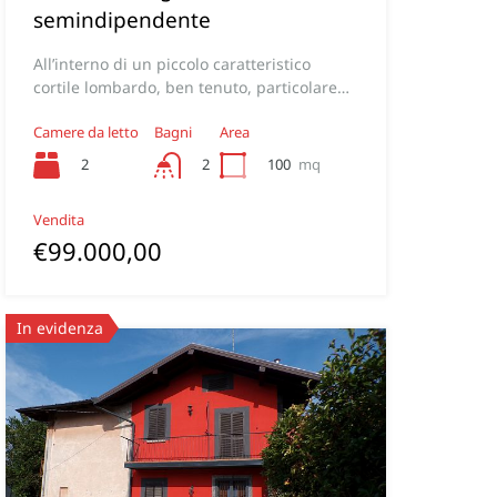
semindipendente
All’interno di un piccolo caratteristico
cortile lombardo, ben tenuto, particolare…
Camere da letto
Bagni
Area
2
100
mq
2
Vendita
€99.000,00
In evidenza