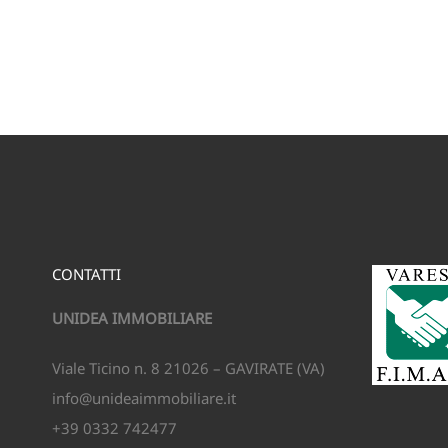
CONTATTI
UNIDEA IMMOBILIARE
Viale Ticino n. 8 21026 – GAVIRATE (VA)
info@unideaimmobiliare.it
+39 0332 742477