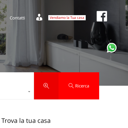
Fa
Vendiamo la Tua casa
News
Contatti
Facebook
Contatti
Vendiamo la Tua casa
Ricerca
Trova la tua casa