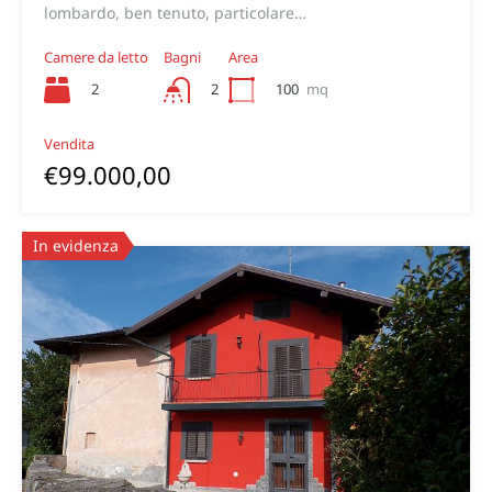
lombardo, ben tenuto, particolare…
Camere da letto
Bagni
Area
2
100
mq
2
Vendita
€99.000,00
In evidenza