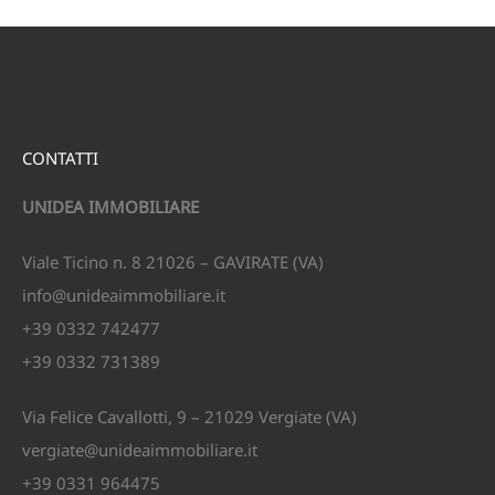
CONTATTI
UNIDEA IMMOBILIARE
Viale Ticino n. 8 21026 – GAVIRATE (VA)
info@unideaimmobiliare.it
+39 0332 742477
+39 0332 731389
Via Felice Cavallotti, 9 – 21029 Vergiate (VA)
vergiate@unideaimmobiliare.it
+39 0331 964475