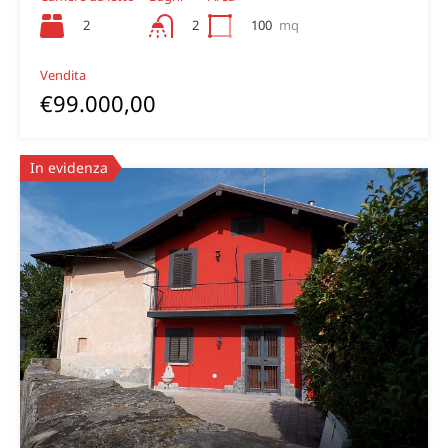
2
100
mq
2
Vendita
€99.000,00
In evidenza