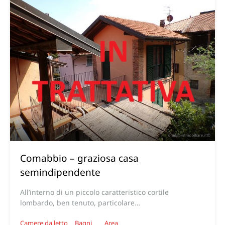
Comabbio – graziosa casa
semindipendente
All’interno di un piccolo caratteristico cortile
lombardo, ben tenuto, particolare…
Camere da letto
Bagni
Area