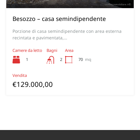
Besozzo – casa semindipendente
Porzione di casa semindipendente con area esterna
recintata e pavimentata,…
Camere da letto
Bagni
Area
1
70
mq
2
Vendita
€129.000,00