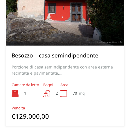
Besozzo – casa semindipendente
Porzione di casa semindipendente con area esterna
recintata e pavimentata,…
Camere da letto
Bagni
Area
1
70
mq
2
Vendita
€129.000,00