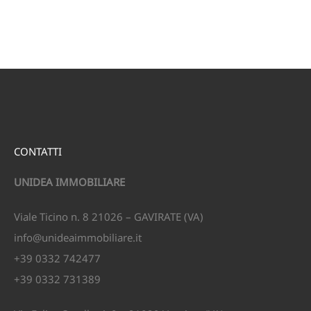
CONTATTI
UNIDEA IMMOBILIARE
Viale Ticino n. 8 21026 – GAVIRATE (VA)
info@unideaimmobiliare.it
+39 0332 742477
+39 0332 731389