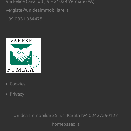
Via Felice Cavallotti, 9 – 21029 Vergiate (VA)
vergiate@unideaimmobiliare.it
+39 0331 964475
Cookies
Privacy
Unidea Immobiliare S.n.c. Partita IVA 02427250127
homebased.it