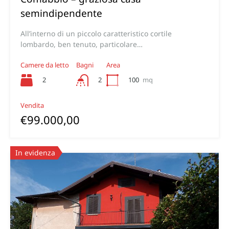
semindipendente
All’interno di un piccolo caratteristico cortile
lombardo, ben tenuto, particolare…
Camere da letto
Bagni
Area
2
100
mq
2
Vendita
€99.000,00
In evidenza