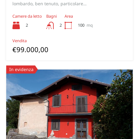
lombardo, ben tenuto, particolare…
Camere da letto
Bagni
Area
2
100
mq
2
Vendita
€99.000,00
In evidenza