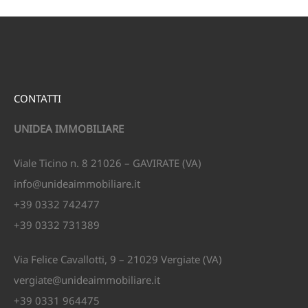
CONTATTI
UNIDEA IMMOBILIARE
Viale Ticino n. 8 21026 – GAVIRATE (VA)
info@unideaimmobiliare.it
+39 0332 742477
+39 0332 731389
Via Felice Cavallotti, 9 – 21029 Vergiate (VA)
vergiate@unideaimmobiliare.it
+39 0331 964475